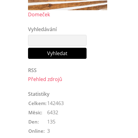
Domeček
Vyhledávání
RSS
Přehled zdrojů
Statistiky
142463
Celkem:
6432
Měsíc:
135
Den:
3
Online: