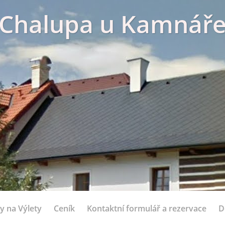
Chalupa u Kamnář
y na Výlety
Ceník
Kontaktní formulář a rezervace
D