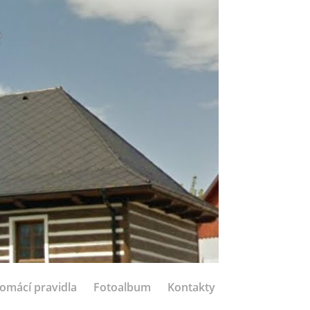
e
omácí pravidla
Fotoalbum
Kontakty