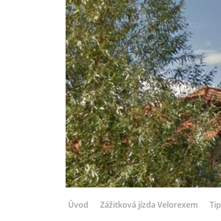
Úvod
Zážitková jízda Velorexem
Tip