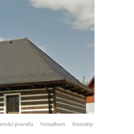
e
omácí pravidla
Fotoalbum
Kontakty