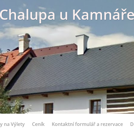
Chalupa u Kamnář
y na Výlety
Ceník
Kontaktní formulář a rezervace
D