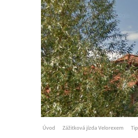
Úvod
Zážitková jízda Velorexem
Tip