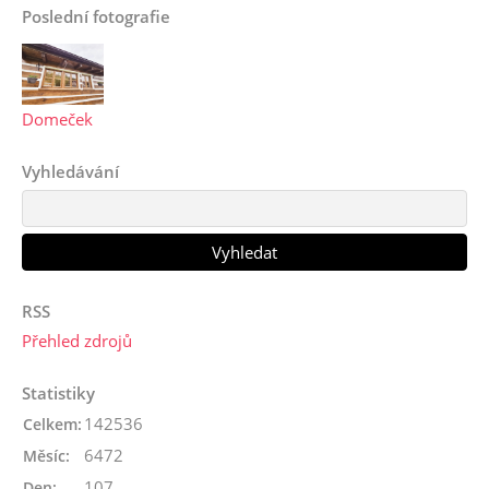
Poslední fotografie
Domeček
Vyhledávání
RSS
Přehled zdrojů
Statistiky
142536
Celkem:
6472
Měsíc:
107
Den: