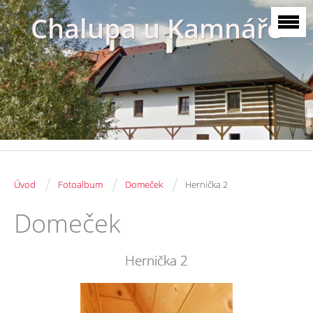
Chalupa u Kamnáře
/
/
/
Úvod
Fotoalbum
Domeček
Hernička 2
Domeček
Hernička 2