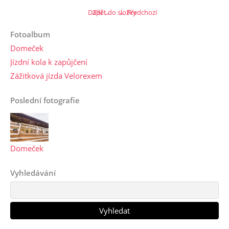
Další →
Zpět do složky
← Předchozí
Fotoalbum
Domeček
Jízdní kola k zapůjčení
Zážitková jízda Velorexem
Poslední fotografie
Domeček
Vyhledávání