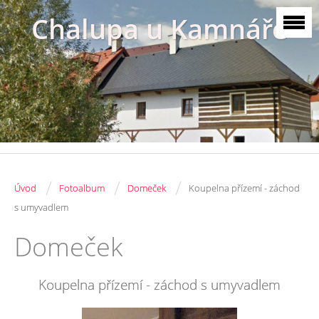
Chalupa u Kamnáře
/
/
/
Úvod
Fotoalbum
Domeček
Koupelna přízemí - záchod
s umyvadlem
Domeček
Koupelna přízemí - záchod s umyvadlem