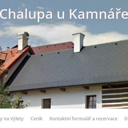
Chalupa u Kamnář
y na Výlety
Ceník
Kontaktní formulář a rezervace
D