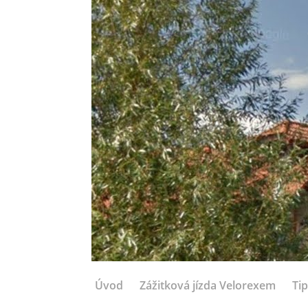
Úvod
Zážitková jízda Velorexem
Tip