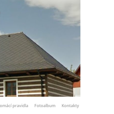
e
omácí pravidla
Fotoalbum
Kontakty