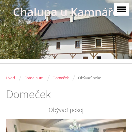
Chalupa u Kamnáře
/
/
/
Úvod
Fotoalbum
Domeček
Obývací pokoj
Domeček
Obývací pokoj