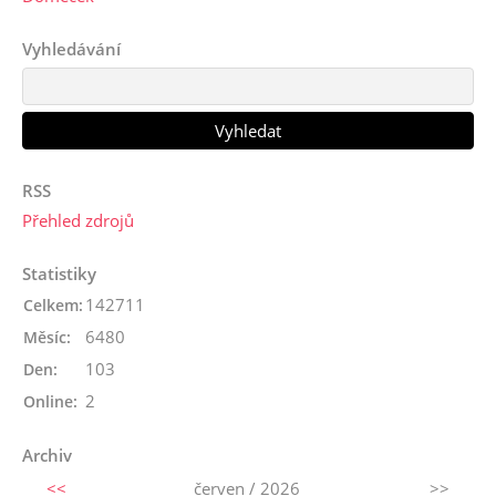
Vyhledávání
RSS
Přehled zdrojů
Statistiky
142711
Celkem:
6480
Měsíc:
103
Den:
2
Online:
Archiv
<<
červen / 2026
>>