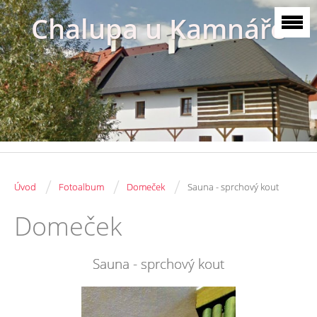
Chalupa u Kamnáře
/
/
/
Úvod
Fotoalbum
Domeček
Sauna - sprchový kout
Domeček
Sauna - sprchový kout