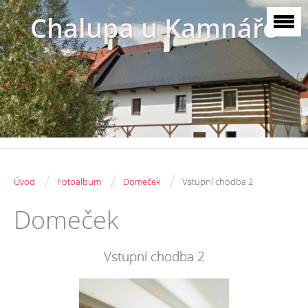
Chalupa u Kamnáře
/
/
/
Úvod
Fotoalbum
Domeček
Vstupní chodba 2
Domeček
Vstupní chodba 2